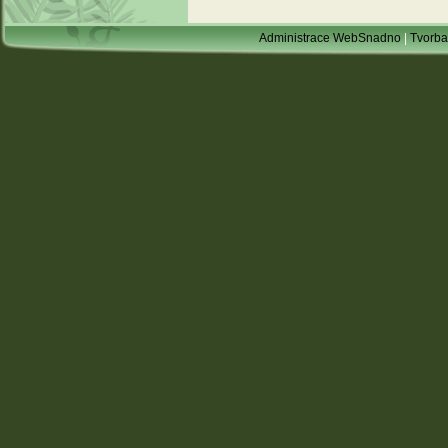
Administrace WebSnadno
|
Tvorba