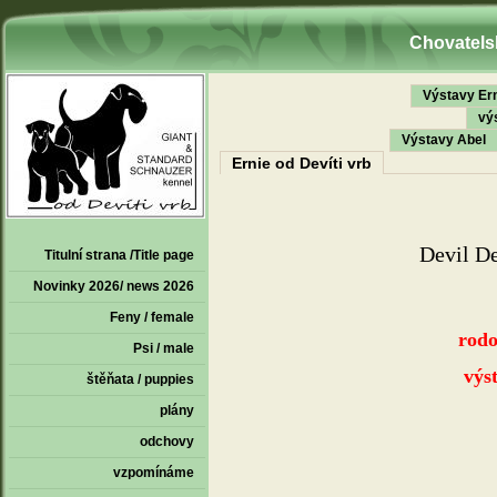
Chovatelsk
Výstavy Er
vý
Výstavy Abel
Ernie od Devíti vrb
Devil D
Titulní strana /Title page
Novinky 2026/ news 2026
Feny / female
rod
Psi / male
výstav
štěňata / puppies
plány
odchovy
vzpomínáme