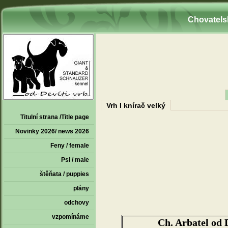
Chovatelsk
Vrh I knírač velký
Titulní strana /Title page
Novinky 2026/ news 2026
Feny / female
Psi / male
štěňata / puppies
plány
odchovy
vzpomínáme
Ch. Arbatel od 