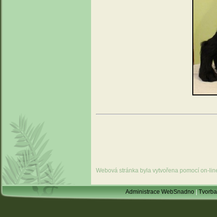
Webová stránka byla vytvořena pomocí on-li
Administrace WebSnadno
|
Tvorba