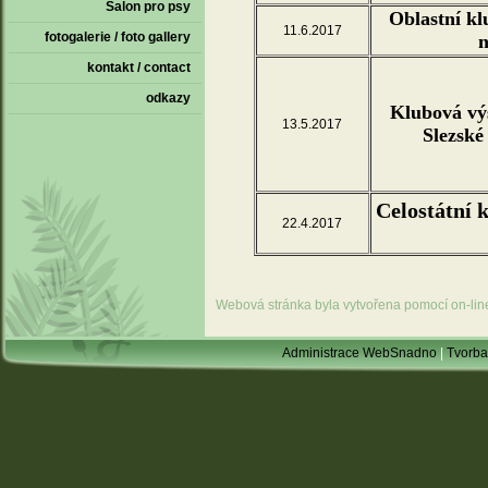
Salon pro psy
Oblastní kl
11.6.2017
fotogalerie / foto gallery
n
kontakt / contact
odkazy
Klubová výs
13.5.2017
Slezské
Celostátní 
22.4.2017
Webová stránka byla vytvořena pomocí on-li
Administrace WebSnadno
|
Tvorba