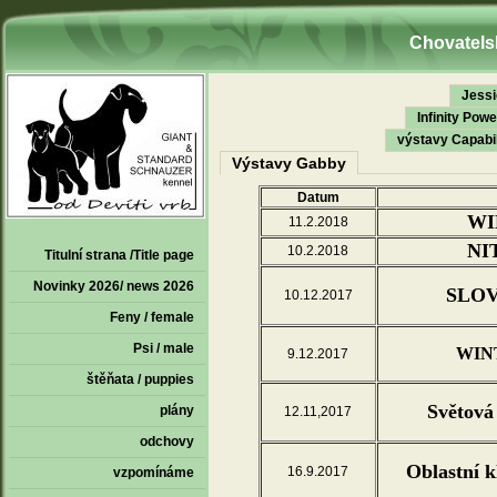
Chovatelsk
Jessi
Infinity Powe
výstavy Capabi
Výstavy Gabby
Datum
WI
11.2.2018
NI
10.2.2018
Titulní strana /Title page
Novinky 2026/ news 2026
SLOV
10.12.2017
Feny / female
Psi / male
WIN
9.12.2017
štěňata / puppies
Světová 
plány
12.11,2017
odchovy
Oblastní 
16.9.2017
vzpomínáme