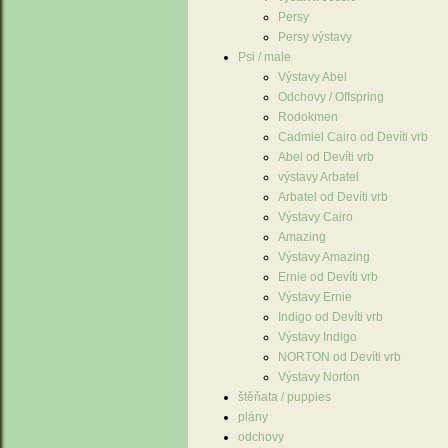
Persy
Persy výstavy
Psi / male
Výstavy Abel
Odchovy / Offspring
Rodokmen
Cadmiel Cairo od Devíti vrb
Abel od Devíti vrb
výstavy Arbatel
Arbatel od Devíti vrb
Výstavy Cairo
Amazing
Výstavy Amazing
Ernie od Devíti vrb
Výstavy Ernie
Indigo od Devíti vrb
Výstavy Indigo
NORTON od Devíti vrb
Výstavy Norton
štěňata / puppies
plány
odchovy