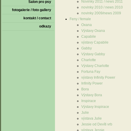
Novinky 2011 / news 2011
Salon pro psy
novinky 2010 / news 2010
fotogalerie / foto gallery
novinky 2009/news 2009
kontakt / contact
Feny / female
Oxana
odkazy
Výstavy Oxana
Capabile
výstavy Capabile
Gabby
Výstavy Gabby
Charlotte
Výstavy Charlotte
Fortuna Fay
výstavy Infinity Power
Infinity Power
Bora
Výstavy Bora
Inspirace
Výstavy Inspirace
Julie
výstava Julie
Jessie od Devíti vrb
výstava Jessie