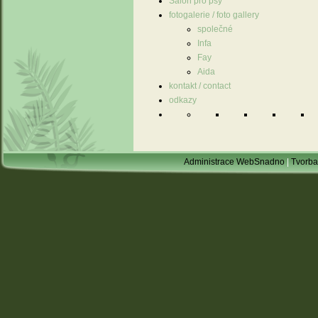
Salon pro psy
fotogalerie / foto gallery
společné
Infa
Fay
Aida
kontakt / contact
odkazy
Administrace WebSnadno
|
Tvorba